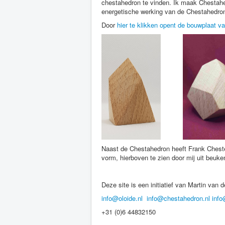
chestahedron te vinden. Ik maak Chestahe
energetische werking van de Chestahedron
Door
hier te klikken opent de bouwplaat v
Naast de Chestahedron heeft Frank Chester 
vorm, hierboven te zien door mij uit beuk
Deze site is een initiatief van Martin van
info@oloide.nl
info@chestahedron.nl
info
+31 (0)6 44832150